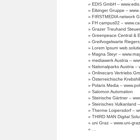
» EDIS GmbH – www.edis.
» Eibinger Gruppe – www.e
» FIRSTMEDIA network Gm
» FH campus02 – www.ca
» Grazer Treuhand Steue
» Greenpeace Central & 
» Greifvogelwarte Riegers
» Lorem Ipsum web.solut
» Magna Steyr – www.mag
» mediawerk Austria – ww
» Nationalparks Austria –
» Onlinecars Vertriebs G
» Österreichische Krebshil
» Polaris Media – www.po
» Salomon Automation
» Steirische Gärtner – www
» Steirisches Vulkanland 
» Therme Loipersdorf – w
» THIRD MAN Digital Solu
» uni Graz – www.uni-graz
» …