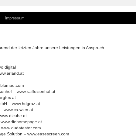
Impressum
rend der letzten Jahre unsere Leistungen in Anspruch
.digital
ww.arland.at
-blumau.com
senhof – www.raiffeisenhof.at
rgfex.at
mbH – www.hdgraz.at
– www.cs-wien.at
www.dicube.at
 www.diehomepage.at
 – www.dudatestor.com
nage Solution – www.easescreen.com