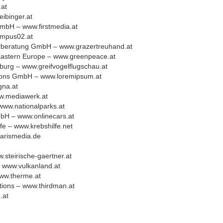
at
ibinger.at
bH – www.firstmedia.at
mpus02.at
rberatung GmbH – www.grazertreuhand.at
Eastern Europe – www.greenpeace.at
burg – www.greifvogelflugschau.at
ions GmbH – www.loremipsum.at
na.at
w.mediawerk.at
 www.nationalparks.at
mbH – www.onlinecars.at
fe – www.krebshilfe.net
larismedia.de
.steirische-gaertner.at
– www.vulkanland.at
ww.therme.at
tions – www.thirdman.at
.at