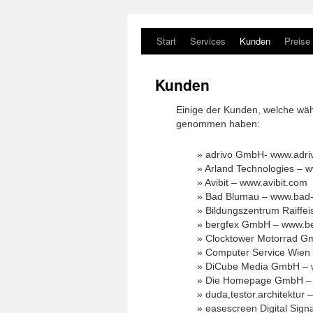
Start
Services
Kunden
Preise
Kunden
Einige der Kunden, welche wäh
genommen haben:
» adrivo GmbH- www.adrivo
» Arland Technologies – w
» Avibit – www.avibit.com
» Bad Blumau – www.bad
» Bildungszentrum Raiffei
» bergfex GmbH – www.be
» Clocktower Motorrad G
» Computer Service Wien 
» DiCube Media GmbH – 
» Die Homepage GmbH –
» duda,testor.architektur
» easescreen Digital Sig