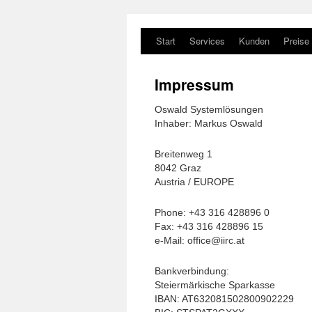
Start
Services
Kunden
Preise
Impressum
Oswald Systemlösungen
Inhaber: Markus Oswald
Breitenweg 1
8042 Graz
Austria / EUROPE
Phone: +43 316 428896 0
Fax: +43 316 428896 15
e-Mail:
office@iirc.at
Bankverbindung:
Steiermärkische Sparkasse
IBAN: AT632081502800902229